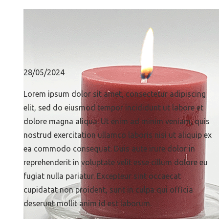
28/05/2024
Lorem ipsum dolor sit amet, consectetur adipiscing
elit, sed do eiusmod tempor incididunt ut labore et
dolore magna aliqua. Ut enim ad minim veniam, quis
nostrud exercitation ullamco laboris nisi ut aliquip ex
ea commodo consequat. Duis aute irure dolor in
reprehenderit in voluptate velit esse cillum dolore eu
fugiat nulla pariatur. Excepteur sint occaecat
cupidatat non proident, sunt in culpa qui officia
deserunt mollit anim id est laborum.