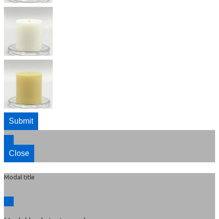
Submit
Close
Modal title